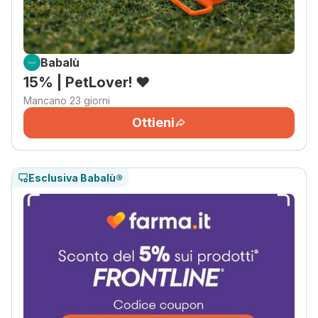
Babalù
15% | PetLover! ❤️
Mancano 23 giorni
Ottieni
Esclusiva Babalù®