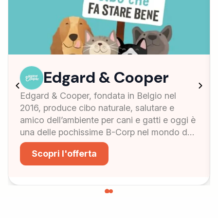
Edgard & Cooper
Edgard & Cooper, fondata in Belgio nel
2016, produce cibo naturale, salutare e
amico dell’ambiente per cani e gatti e oggi è
una delle pochissime B-Corp nel mondo del
pet food a livello globale. Le ricette presenti
Scopri l'offerta
sia in versione secco che umido preparate
con ingredienti naturali con l’aggiunta di
vitamine e minerali, sono contenute
all'interno di confezioni facilmente riciclabili
e prevedono l'utilizzo di carne fresca —
senza l'aggiunta di farine di carne — alla