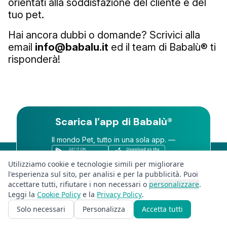
orientati alla soddisfazione del cliente e del
tuo pet.
Hai ancora dubbi o domande? Scrivici alla
email
info@babalu.it
ed il team di Babalù® ti
risponderà!
Scarica l’app di Babalù®
Il mondo Pet, tutto
in una sola app. —
Utilizziamo cookie e tecnologie simili per migliorare
l'esperienza sul sito, per analisi e per la pubblicità. Puoi
accettare tutti, rifiutare i non necessari o
personalizzare
.
Leggi la
Cookie Policy
e la
Privacy Policy
.
Il progetto Babalù® è stato realizzato con il contributo dell’Unione
Europea
– Fondo Europeo di Sviluppo Regionale (PR FESR Liguria
Solo necessari
Personalizza
Accetta tutti
2021-2027).