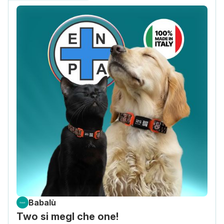
Babalù
Two si megl che one!